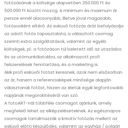
fotózásának a költsége alapvetően 350.000 Ft és
500.000 Ft között mozog. A minimum és maximum ár
persze ennél alacsonyabb, illetve jóval magasabb,
fotósonként eltérő. Az esküvő fotózás árát befolyásolja
az adott fotós tapasztalata, a választott csomag
szerinti extra szolgáltatások, valamint az egyéb
költségek, pl.: a fotózáson túl beletett idő az utazásba
és az utómunkálatokba, az alkalmazott profi
felszerelések fenntartása, és a marketing is.
Akik profi esküvői fotóst keresnek, azok nem elsősorban
az ár, hanem a referenciaképek minősége alapján
választanak fotóst, hiszen az életük egyik legfontosabb
napjának megörökítéséről van szó.
A fotoART-nál többféle csomagot ajánlunk, amely
megfelelő lehet az elképzeléseteknek. Az egésznapos
csomagok tartalmazzák a kreatív fotózás mellett az
esküvő előtti készülődés, valamint az egyházi / polgári