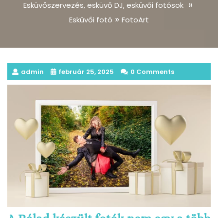
»
Esküvőszervezés, esküvő DJ, esküvői fotósok
»
Esküvői fotó
FotoArt
admin
február 25, 2025
0 Comments