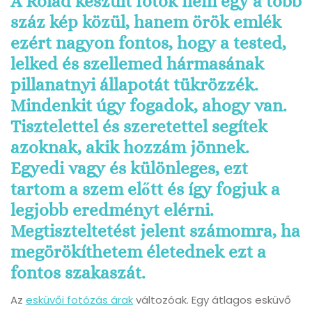
A Rólad készült fotók nem egy a több
száz kép közül, hanem örök emlék
ezért nagyon fontos, hogy a tested,
lelked és szellemed hármasának
pillanatnyi állapotát tükrözzék.
Mindenkit úgy fogadok, ahogy van.
Tisztelettel és szeretettel segítek
azoknak, akik hozzám jönnek.
Egyedi vagy és különleges, ezt
tartom a szem előtt és így fogjuk a
legjobb eredményt elérni.
Megtiszteltetést jelent számomra, ha
megörökíthetem életednek ezt a
fontos szakaszát.
Az
esküvői fotózás árak
változóak. Egy átlagos esküvő