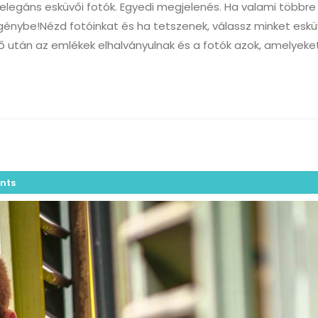
, elegáns esküvői fotók. Egyedi megjelenés. Ha valami többre
génybe!Nézd fotóinkat és ha tetszenek, válassz minket eskü
vő után az emlékek elhalványulnak és a fotók azok, amelyeket
nts