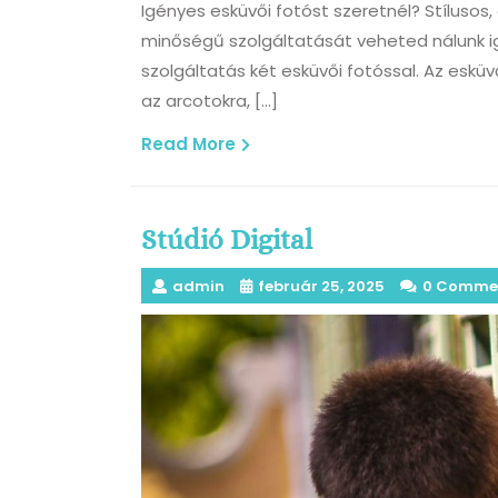
Igényes esküvői fotóst szeretnél? Stílusos
minőségű szolgáltatását veheted nálunk i
szolgáltatás két esküvői fotóssal. Az eskü
az arcotokra, […]
Read
Read More
More
Stúdió Digital
admin
február 25, 2025
0 Comme