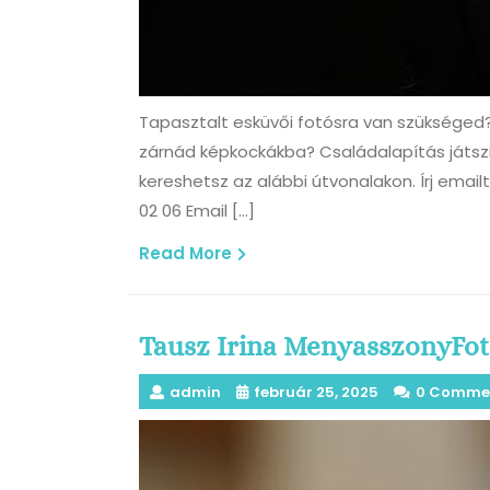
Tapasztalt esküvői fotósra van szükséged?
zárnád képkockákba? Családalapítás játszi
kereshetsz az alábbi útvonalakon. Írj em
02 06 Email […]
Read
Read More
More
Tausz Irina MenyasszonyFo
admin
február 25, 2025
0 Comme