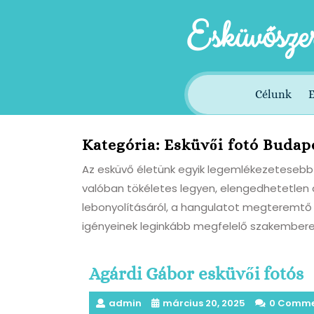
Skip
Esküvősze
to
content
Célunk
E
Kategória:
Esküvői fotó Budap
Az esküvő életünk egyik legemlékezetesebb 
valóban tökéletes legyen, elengedhetetlen 
lebonyolításáról, a hangulatot megteremtő z
igényeinek leginkább megfelelő szakembere
Agárdi Gábor esküvői fotós
admin
március 20, 2025
0 Comme