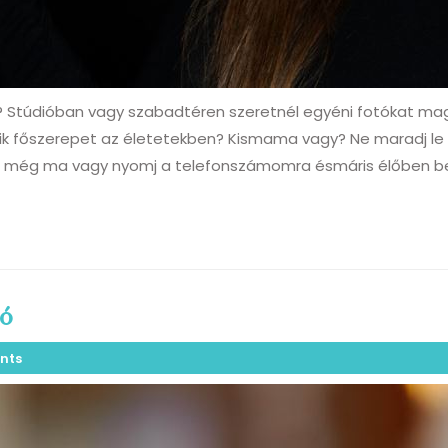
 Stúdióban vagy szabadtéren szeretnél egyéni fotókat maga
k főszerepet az életetekben? Kismama vagy? Ne maradj le é
ailt még ma vagy nyomj a telefonszámomra ésmáris élőben b
tó
nts