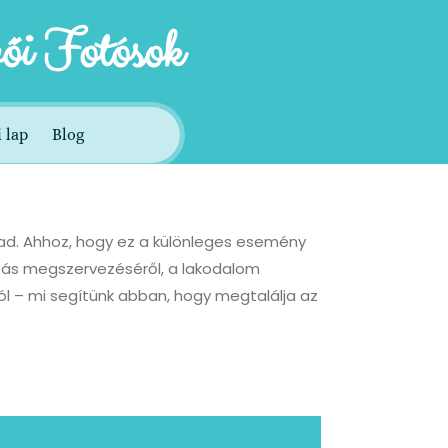
ői Fotósok
 lap
Blog
ad. Ahhoz, hogy ez a különleges esemény
rtás megszervezéséről, a lakodalom
ól – mi segítünk abban, hogy megtalálja az