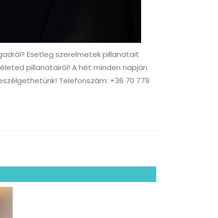
dról? Esetleg szerelmetek pillanatait
leted pillanatairól! A hét minden napján
eszélgethetünk! Telefonszám: +36 70 779