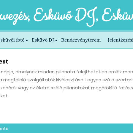
rvezés, Esküvő DJ, Esküv
sküvői fotó
Esküvő DJ
Rendezvényterem
Jelentkezési
est
napja, amelynek minden pillanata felejthetetlen emlék mar
a megfelelő szolgáltatók kiválasztása. Legyen szó a szerta
enéről vagy az életre szóló pillanatokat megörökítő fotósr
ket.
nts