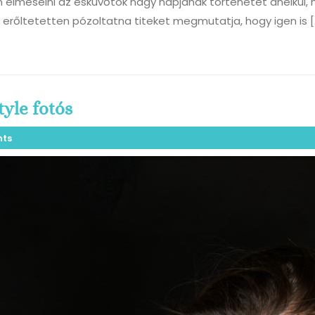
en elmesélni az esküvőtök nagy napjának történetét anélkü
y erőltetetten pózoltatna titeket megmutatja, hogy igen is [
yle fotós
ts