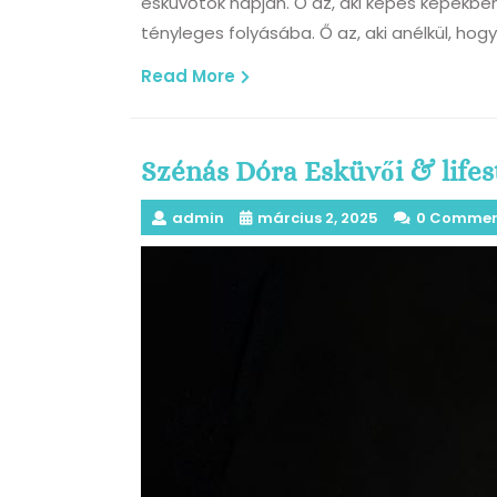
esküvőtök napján. Ő az, aki képes képekb
tényleges folyásába. Ő az, aki anélkül, hog
Read
Read More
More
Szénás Dóra Esküvői & lifest
admin
március 2, 2025
0 Commen