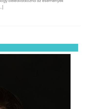
l, hogy beleavatkozna az események
…]