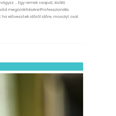
 vágysz … Egy remek csapat, kiváló
vőd megörökítésére!Professzionális
 ha elővesztek időről időre, mosolyt csal