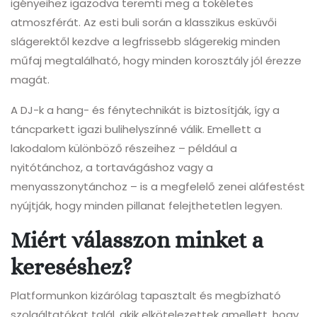
igényeihez igazodva teremti meg a tökéletes
atmoszférát. Az esti buli során a klasszikus esküvői
slágerektől kezdve a legfrissebb slágerekig minden
műfaj megtalálható, hogy minden korosztály jól érezze
magát.
A DJ-k a hang- és fénytechnikát is biztosítják, így a
táncparkett igazi bulihelyszínné válik. Emellett a
lakodalom különböző részeihez – például a
nyitótánchoz, a tortavágáshoz vagy a
menyasszonytánchoz – is a megfelelő zenei aláfestést
nyújtják, hogy minden pillanat felejthetetlen legyen.
Miért válasszon minket a
kereséshez?
Platformunkon kizárólag tapasztalt és megbízható
szolgáltatókat talál, akik elkötelezettek amellett, hogy