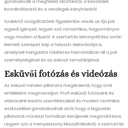
gondoskodik a megfelelő időzítésről, a beszédek
koordinálásáról és a vendégek irányításáról.
Szakértő szolgáltatóink figyelembe veszik az ifjú pár
egyedi igényeit, legyen szó romantikus, hagyományos
vagy modern stílusról. A szertartás lebonyolítása során
kiemelt szerepet kap a helyszín dekorációja is,
amelynek hangulata tökéletes harmóniában áll a pár
személyiségével és az esküvő tematikájával.
Esküvői fotózás és videózás
Az esküvő minden pillanata megérdemli, hogy örök
emlékként megmaradjon. Profi esküvői fotósaink és
videósaink kreatív szemléletükkel és modern technikai
eszközeikkel gondoskodnak arról, hogy a legszebb
pillanatok művészi formában kerüljenek megörökítésre.
Legyen szó a menyasszony készülődéséről, a szertartás