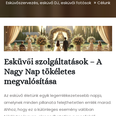
»
Esküvőszervezés, esküvő DJ, esküvői fotósok
Célunk
Esküvői szolgáltatások – A
Nagy Nap tökéletes
megvalósítása
Az esküvő életünk egyik legemlékezetesebb napja,
amelynek minden pillanata felejthetetlen emlék marad.
Ahhoz, hogy ez a különleges esemény valóban