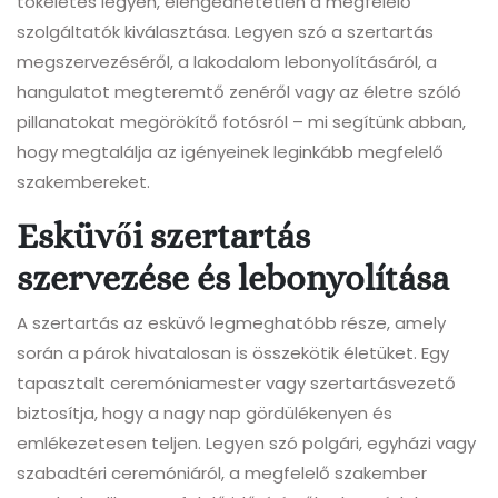
tökéletes legyen, elengedhetetlen a megfelelő
szolgáltatók kiválasztása. Legyen szó a szertartás
megszervezéséről, a lakodalom lebonyolításáról, a
hangulatot megteremtő zenéről vagy az életre szóló
pillanatokat megörökítő fotósról – mi segítünk abban,
hogy megtalálja az igényeinek leginkább megfelelő
szakembereket.
Esküvői szertartás
szervezése és lebonyolítása
A szertartás az esküvő legmeghatóbb része, amely
során a párok hivatalosan is összekötik életüket. Egy
tapasztalt ceremóniamester vagy szertartásvezető
biztosítja, hogy a nagy nap gördülékenyen és
emlékezetesen teljen. Legyen szó polgári, egyházi vagy
szabadtéri ceremóniáról, a megfelelő szakember