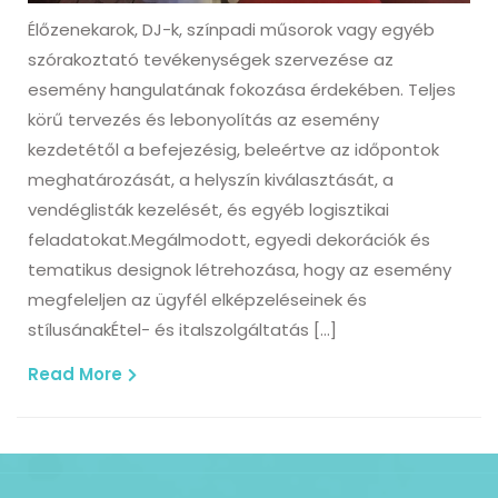
Élőzenekarok, DJ-k, színpadi műsorok vagy egyéb
szórakoztató tevékenységek szervezése az
esemény hangulatának fokozása érdekében. Teljes
körű tervezés és lebonyolítás az esemény
kezdetétől a befejezésig, beleértve az időpontok
meghatározását, a helyszín kiválasztását, a
vendéglisták kezelését, és egyéb logisztikai
feladatokat.Megálmodott, egyedi dekorációk és
tematikus designok létrehozása, hogy az esemény
megfeleljen az ügyfél elképzeléseinek és
stílusánakÉtel- és italszolgáltatás […]
Read
Read More
More