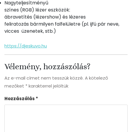
Nagyteljesítményű
színes (RGB) lézer eszközök:
ábravetítés (lézershow) és lézeres
feliratozás bármilyen falfelületre (pl. ijfú pár neve,
vicces üzenetek, stb.)
https://djeskuvo.hu
Vélemény, hozzászólás?
Az e-mail címet nem tesszük közzé.
A kötelező
mezőket
*
karakterrel jelöltük
Hozzászólás
*