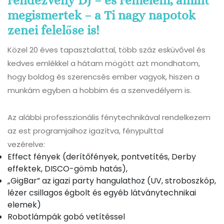
rendezvény DJ – és remélem, amint
megismertek – a Ti nagy napotok
zenei felelőse is!
Közel 20 éves tapasztalattal, több száz esküvővel és
kedves emlékkel a hátam mögött azt mondhatom,
hogy boldog és szerencsés ember vagyok, hiszen a
munkám egyben a hobbim és a szenvedélyem is.
Az alábbi professzionális fénytechnikával rendelkezem
az est programjaihoz igazítva, fénypulttal
vezérelve:
Effect fények (derítőfények, pontvetítés, Derby
effektek, DISCO-gömb hatás),
„GigBar” az igazi party hangulathoz (UV, stroboszkóp,
lézer csillagos égbolt és egyéb látványtechnikai
elemek)
Robotlámpák gobó vetítéssel