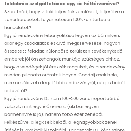
feldobni a szolgáltatásod egy kis háttérzenével?
Szeretnéd, hogy valaki teljes felszereléssel, teljesítve a
zenei kéréseket, folyamatosan 100%-on tartsa a
hangulatot?
Egy jó rendezvény lebonyolítása legyen az bármilyen,
akár egy csodálatos esküvő megszervezése, nagyon
összetett feladat. Különböző területen tevékenykedő
emberek jól összehangolt munkája szükséges ahhoz,
hogy a vendégek jól érezzék magukat, és a rendezvény
minden pillanata örömteli legyen. Gondolj csak bele,
mire emlékszel a legutóbbi rendezvényről, céges buliról,
esküvőről?
Egy jó rendezvény DJ nem 100-200 zenei repertoárból
választ, mint egy élőzenész, (aki bár legyen
bármennyire is jó), hanem több ezer zenéből.
Felkészülve, a legkisebbektől, a legnagyobbak zenei
ízlését is igyekszik kiszolgálni. Tapasztalt DJ-ként szinte