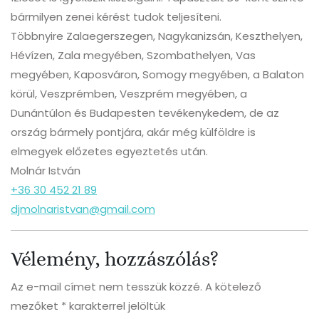
bármilyen zenei kérést tudok teljesíteni.
Többnyire Zalaegerszegen, Nagykanizsán, Keszthelyen,
Hévízen, Zala megyében, Szombathelyen, Vas
megyében, Kaposváron, Somogy megyében, a Balaton
körül, Veszprémben, Veszprém megyében, a
Dunántúlon és Budapesten tevékenykedem, de az
ország bármely pontjára, akár még külföldre is
elmegyek előzetes egyeztetés után.
Molnár István
+36 30 452 21 89
djmolnaristvan@gmail.com
Vélemény, hozzászólás?
Az e-mail címet nem tesszük közzé.
A kötelező
mezőket
*
karakterrel jelöltük